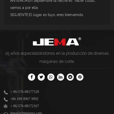
ANTERIOR:En septiembre la flecha es "hacer cosas",
vamos a por ella
SIGUIENTE:El lugar es tuyo, eres bienvenido.
25 años especializándonos en la producción de diversas
máquinas de corte.
+ 86-576-88177528
+86 189 8967 9992
+ 86-576-88172167
jema@chinajema.com