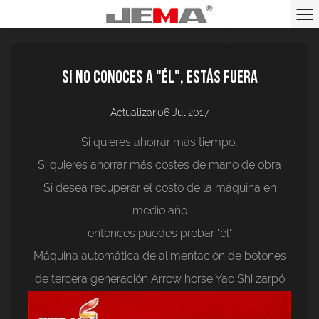
Si no conoces a "él", estás fuera
Actualizar:06 Jul,2017
Si quieres ahorrar más tiempo,
Si quieres ahorrar más costes de mano de obra
Si desea recuperar el costo de la máquina en
medio año
entonces puedes probar
"él"
Máquina automática de alimentación de botones
de tercera generación Arrow horse
Yao Shi zarpó