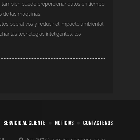
oT) también puede proporcionar datos en tiempo
o de las máquinas.
tos operativos y reducir el impacto ambiental.
har las tecnologías inteligentes, los
SERVICIO AL CLIENTE
NOTICIAS
CONTÁCTENOS
No. 367 Guangxing carretera, calle
28