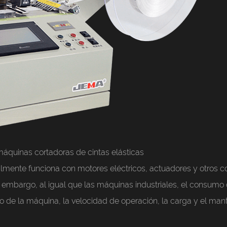
áquinas cortadoras de cintas elásticas
almente funciona con motores eléctricos, actuadores y otros
n embargo, al igual que las máquinas industriales, el consumo
eño de la máquina, la velocidad de operación, la carga y el m