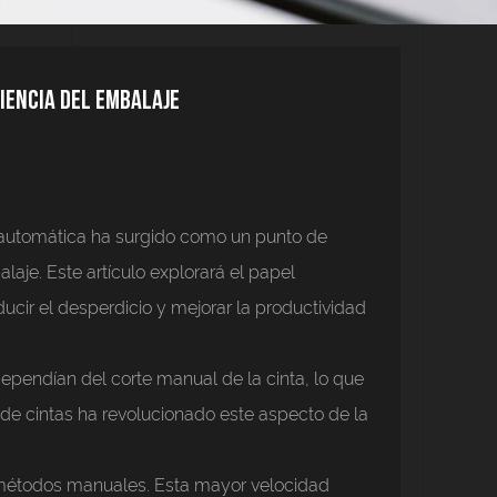
iencia del embalaje
 automática
ha surgido como un punto de
aje. Este artículo explorará el papel
ucir el desperdicio y mejorar la productividad
endían del corte manual de la cinta, lo que
de cintas ha revolucionado este aspecto de la
s métodos manuales. Esta mayor velocidad