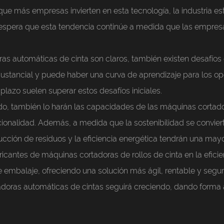
e más empresas invierten en esta tecnología, la industria es
 espera que esta tendencia continúe a medida que las empres
oras automáticas de cinta son claros, también existen desafío
r sustancial y puede haber una curva de aprendizaje para los
plazo suelen superar estos desafíos iniciales.
do, también lo harán las capacidades de las máquinas cortad
ncionalidad. Además, a medida que la sostenibilidad se convi
cción de residuos y la eficiencia energética tendrán una ma
icantes de máquinas cortadoras de rollos de cinta en la efici
mbalaje, ofreciendo una solución más ágil, rentable y segura
doras automáticas de cintas seguirá creciendo, dando forma a