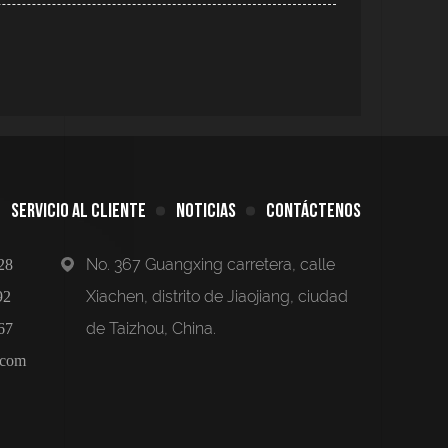
SERVICIO AL CLIENTE
NOTICIAS
CONTÁCTENOS
No. 367 Guangxing carretera, calle
28
Xiachen, distrito de Jiaojiang, ciudad
92
de Taizhou, China.
67
.com