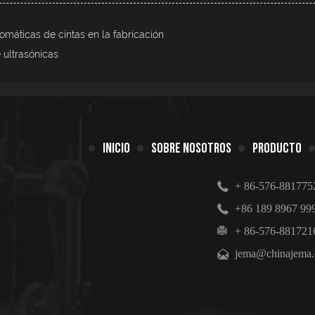
máticas de cintas en la fabricación
 ultrasónicas
INICIO
SOBRE NOSOTROS
PRODUCTO
+ 86-576-881775
+86 189 8967 99
+ 86-576-881721
jema@chinajema