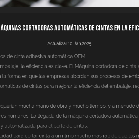
máquinas cortadoras automáticas de cintas en la efic
Actualizar:10 Jan,2025
llos de cinta adhesiva automática OEM
balaje, la eficiencia es clave. El
Máquina cortadora de cinta
 en la forma en que las empresas abordan sus procesos de embal
áticas de cintas para mejorar la eficiencia del embalaje, red
requerían mucha mano de obra y mucho tiempo, y a menudo dep
ores humanos. La llegada de la máquina cortadora automática 
 y automatizada para el corte de cintas.
cidad para cortar cinta a un ritmo mucho más rápido que lo