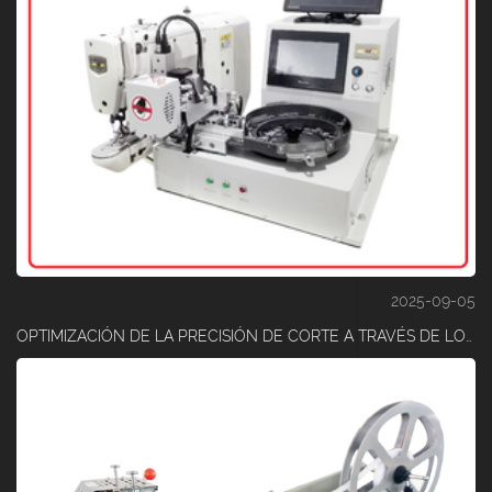
2025-09-05
OPTIMIZACIÓN DE LA PRECISIÓN DE CORTE A TRAVÉS DE LOS ESPESORES UTILIZANDO UNA MÁQUINA DE CORTE DE CINTA ELÁSTICA AVANZADA