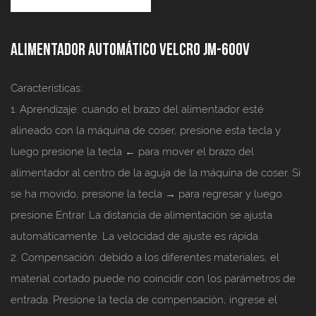
Alimentador Automático Velcro JM-600V
Características:
1. Aprendizaje: cuando el brazo del alimentador esté
alineado con la máquina de coser, presione esta tecla y
luego presione la tecla ← para mover el brazo del
alimentador al centro de la aguja de la máquina de coser. Si
se ha movido, presione la tecla → para regresar y luego
presione Entrar. La distancia de alimentación se ajusta
automáticamente. La velocidad de ajuste es rápida.
2. Compensación: debido a los diferentes materiales, el
material cortado puede no coincidir con los parámetros de
entrada. Presione la tecla de compensación, ingrese el