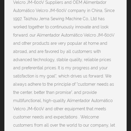
Velcro JM-600V Suppliers
and
OEM Alimentador
Automático Velcro JM-600V company
in China, Since
1997, Taizhou Jema Sewing Machine Co., Ltd has
worked together to continuously innovate and look
forward. our Alimentador Automático Velcro JM-600V
and other products are very popular at home and
abroad, and are favored by all customers with
advanced technology, stable quality, reliable prices
and preferential prices. It is my progress and your
satisfaction is my goal", which drives us forward. We
always adhere to the principle of "customer needs as
the center, better than promise", and provide
multifunctional, high-quality Alimentador Automático
Velcro JM-600V and other equipment that meets
customer needs and expectations . Welcome
customers from all over the world to our company, let