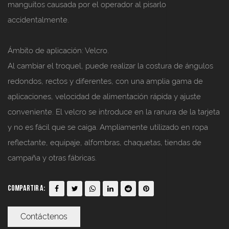
manguitos causada por el operador al pisarlo
accidentalmente.
Ámbito de aplicación: Velcro.
Al cambiar el troquel, puede realizar la costura de ángulos
redondos, rectos y diferentes, con una amplia gama de
aplicaciones, velocidad de alimentación rápida y ajuste
conveniente. El velcro se introduce en la ranura de la tarjeta
y no es fácil que se caiga. Ampliamente utilizado en ropa
reflectante, equipaje, alfombras, chaquetas, tiendas de
campaña y otras fábricas.
Compartir a:
Contáctenos