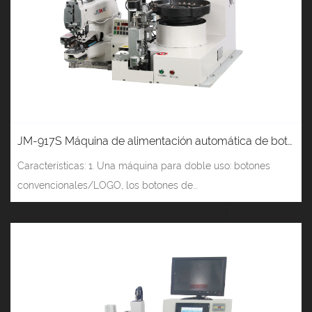
JM-917S Máquina de alimentación automática de botones con reconocimiento de LOGOTIPO (botón vertical)
Características: 1. Una máquina para doble uso: botones
convencionales/LOGO, los botones de...