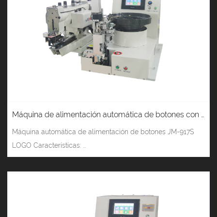
Máquina de alimentación automática de botones con reconocimiento de LOGOTIPO JM-917S (botón vertical) con máquina de botones de accionamiento directo JM-4-2D
Máquina automática de alimentación de botones JM-917S
LOGO Características: ...