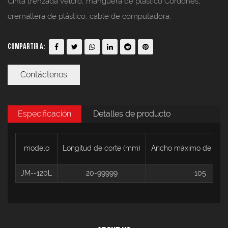
Cinta trenzada Velcro, manguera de plástico Cordones,
cremallera de plástico, cable de computadora.
Compartir a:
Contáctenos
Especificación
Detalles de producto
modelo
Longitud de corte (mm)
Ancho máximo de cort
JM--120L
20-99999
105