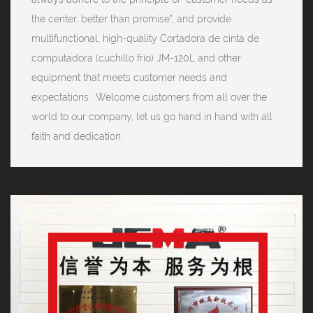
the center, better than promise", and provide
multifunctional, high-quality Cortadora de cinta de
computadora (cuchillo frío) JM-120L and other
equipment that meets customer needs and
expectations . Welcome customers from all over the
world to our company, let us go hand in hand with all
faith and dedication.