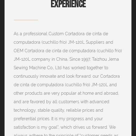
Experience
As a professional
Custom Cortadora de cinta de
computadora (cuchillo frío) JM-120L Suppliers
and
OEM Cortadora de cinta de computadora (cuchillo frío)
JM-120L company
in China, Since 1997, Taizhou Jema
Sewing Machine Co., Ltd has worked together to
continuously innovate and look forward. our Cortadora
de cinta de computadora (cuchillo frío) JM-120L and
other products are very popular at home and abroad,
and are favored by all customers with advanced
technology, stable quality, reliable prices and
preferential prices. It is my progress and your
satisfaction is my goal", which drives us forward. We
always adhere to the principle of "customer needs as