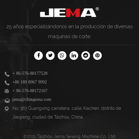
25 años especializándonos en la producción de diversas
máquinas de corte.
+ 86-576-88177528
+86 189 8967 9992
+ 86-576-88172167
jema@chinajema.com
No. 367 Guangxing carretera, calle Xiachen, distrito de
Jiaojiang, ciudad de Taizhou, China.
©2021 Taizhou Jema Sewing Machine Co., Ltd.